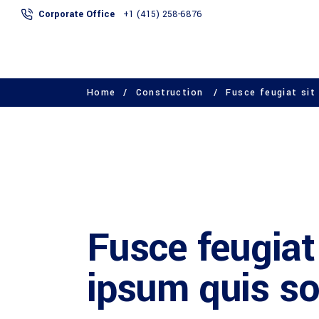
Corporate Office
+1 (415) 258-6876
Home
/
Construction
/
Fusce feugiat sit 
ABOUT
SERVICES
Fusce feugiat 
ipsum quis so