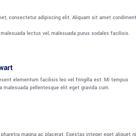
met, consectetur adipiscing elit. Aliquam sit amet condime
, malesuada lectus vel, malesuada purus sodales facilisis.
wart
sent elementum facilisis leo vel fringilla est. Mi tempus
la malesuada pellentesque elit eget gravida cum.
pharetra magna ac placerat. Egestas integer eget aliquet n