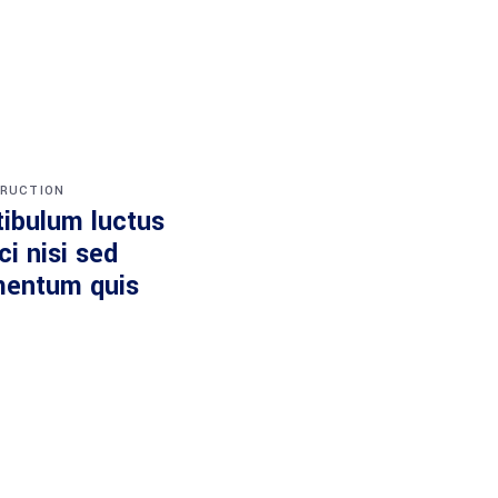
RUCTION
tibulum luctus
ici nisi sed
mentum quis