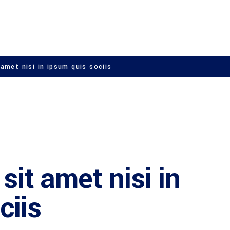
amet nisi in ipsum quis sociis
SAFETY
sit amet nisi in
ciis