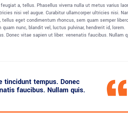
 feugiat a, tellus. Phasellus viverra nulla ut metus varius lao
icies nisi vel augue. Curabitur ullamcorper ultricies nisi. N
 tellus eget condimentum rhoncus, sem quam semper libero,
am nunc, blandit vel, luctus pulvinar, hendrerit id, lorem.
. Donec vitae sapien ut liber. venenatis faucibus. Nullam q
e tincidunt tempus. Donec
enatis faucibus. Nullam quis.